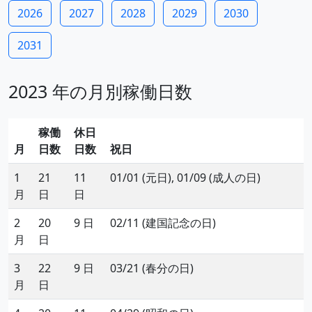
2026
2027
2028
2029
2030
2031
2023 年の月別稼働日数
稼働
休日
月
日数
日数
祝日
1
21
11
01/01 (元日), 01/09 (成人の日)
月
日
日
2
20
9 日
02/11 (建国記念の日)
月
日
3
22
9 日
03/21 (春分の日)
月
日