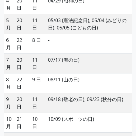
4
20
11
04/29 (昭和の日)
月
日
日
5
20
11
05/03 (憲法記念日), 05/04 (みどりの
月
日
日
日), 05/05 (こどもの日)
6
22
8 日
-
月
日
7
20
11
07/17 (海の日)
月
日
日
8
22
9 日
08/11 (山の日)
月
日
9
20
11
09/18 (敬老の日), 09/23 (秋分の日)
月
日
日
10
21
10
10/09 (スポーツの日)
月
日
日