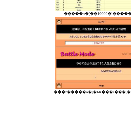
�����o�[��10000�l����
���z�����o�[�Ƃ̃R���s���[�