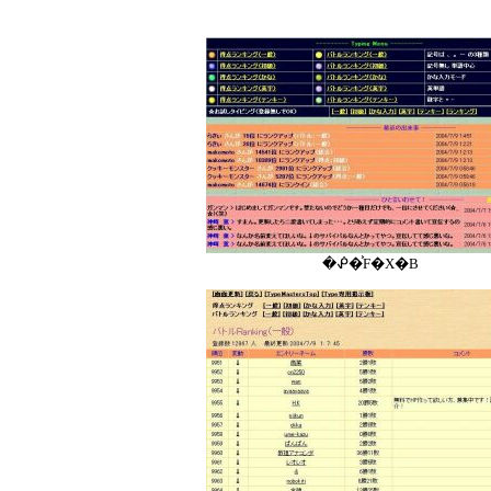
�ᕶ�͐F�X�B