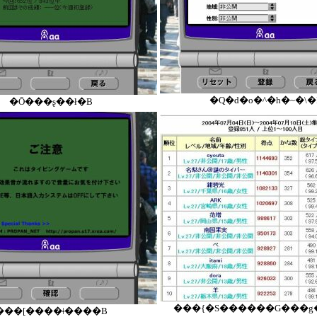
�Q�d�o�^�h�~�\�
�Ō�͏��ʂ��ł�B
���{�S������G���g
���[����ǂ����B