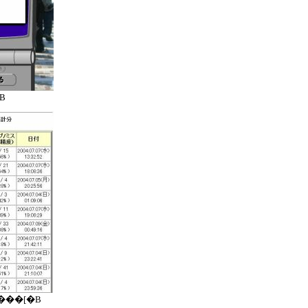
B
���[�B