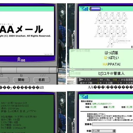
AA���\�������
���y�������ȁB